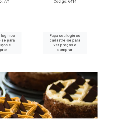
o: 771
Código: 6414
Códig
 login ou
Faça seu login ou
Faça seu 
-se para
cadastre-se para
cadastre
eços e
ver preços e
ver pr
prar
comprar
comp