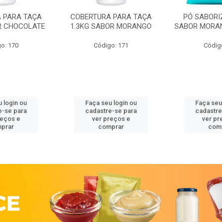
 PARA TAÇA
COBERTURA PARA TAÇA
PÓ SABORI
R CHOCOLATE
1.3KG SABOR MORANGO
SABOR MORA
o: 170
Código: 171
Códig
 login ou
Faça seu login ou
Faça seu
e-se para
cadastre-se para
cadastre
reços e
ver preços e
ver pr
prar
comprar
com