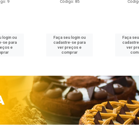
go: 9
Código: 85
Códig
 login ou
Faça seu login ou
Faça seu
e-se para
cadastre-se para
cadastre
reços e
ver preços e
ver pr
prar
comprar
com