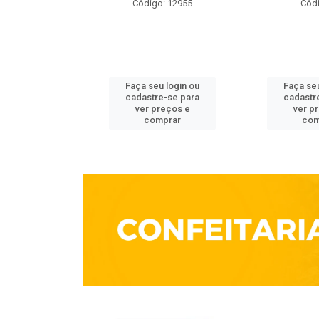
o: 3861
Código: 12955
Códi
u login ou
Faça seu login ou
Faça seu
e-se para
cadastre-se para
cadastr
reços e
ver preços e
ver p
mprar
comprar
com