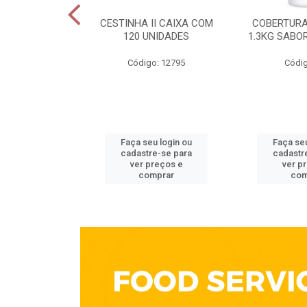
ELECTA 200G
CESTINHA II CAIXA COM
COBERTURA
OTE
120 UNIDADES
1.3KG SABO
go: 213
Código: 12795
Códig
u login ou
Faça seu login ou
Faça seu
e-se para
cadastre-se para
cadastr
reços e
ver preços e
ver p
mprar
comprar
com