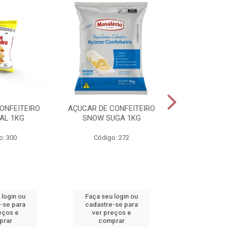
ONFEITEIRO
AÇUCAR DE CONFEITEIRO
CHOCOLATE E
AL 1KG
SNOW SUGA 1KG
1K
o: 300
Código: 272
Código
 login ou
Faça seu login ou
Faça seu 
-se para
cadastre-se para
cadastre
eços e
ver preços e
ver pr
prar
comprar
comp