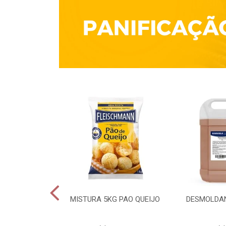
QUÍMICO 1KG
MISTURA 5KG PAO QUEIJO
DESMOLDAN
CULES