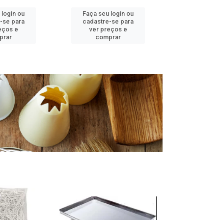
 login ou
Faça seu login ou
Faça seu 
-se para
cadastre-se para
cadastre
eços e
ver preços e
ver pr
prar
comprar
comp