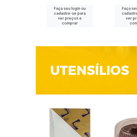
u login ou
Faça seu login ou
Faça seu
e-se para
cadastre-se para
cadastr
reços e
ver preços e
ver p
mprar
comprar
com