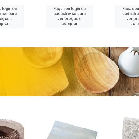
 login ou
Faça seu login ou
Faça seu
e-se para
cadastre-se para
cadastre
reços e
ver preços e
ver pr
prar
comprar
com