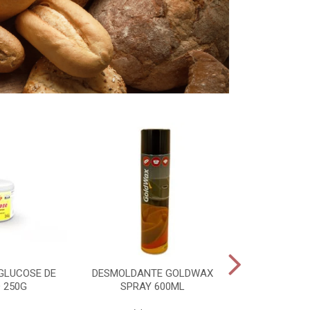
GLUCOSE DE
DESMOLDANTE GOLDWAX
PADEIRO PAS
 250G
SPRAY 600ML