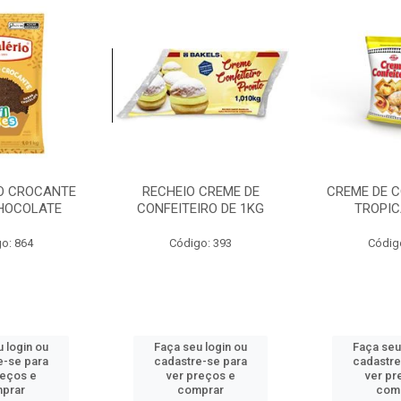
O CROCANTE
RECHEIO CREME DE
CREME DE C
CHOCOLATE
CONFEITEIRO DE 1KG
TROPIC
o: 864
Código: 393
Códig
 login ou
Faça seu login ou
Faça seu
e-se para
cadastre-se para
cadastre
reços e
ver preços e
ver pr
prar
comprar
com