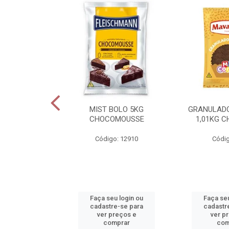
NTILLY PRIME
MIST BOLO 5KG
GRANULAD
1L
CHOCOMOUSSE
1,01KG 
o: 14055
Código: 12910
Códig
u login ou
Faça seu login ou
Faça seu
e-se para
cadastre-se para
cadastr
reços e
ver preços e
ver p
mprar
comprar
com