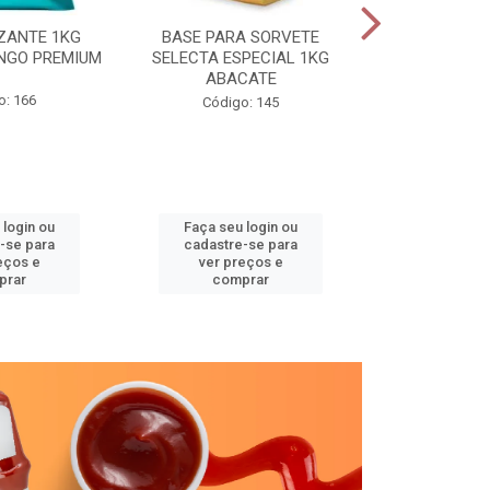
ZANTE 1KG
BASE PARA SORVETE
SELECTA TR
NGO PREMIUM
SELECTA ESPECIAL 1KG
GRAV
ABACATE
o: 166
Código
Código: 145
 login ou
Faça seu login ou
Faça seu 
-se para
cadastre-se para
cadastre
eços e
ver preços e
ver pr
prar
comprar
comp