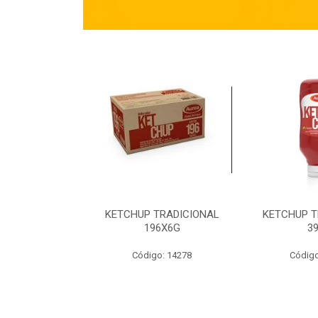
TRADICIONAL
KETCHUP TRADICIONAL
KETCHUP T
90G
196X6G
3
o: 14269
Código: 14278
Código