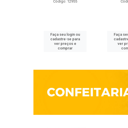
o: 3861
Código: 12955
Códi
u login ou
Faça seu login ou
Faça seu
e-se para
cadastre-se para
cadastr
reços e
ver preços e
ver p
mprar
comprar
com