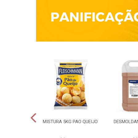
QUÍMICO 1KG
MISTURA 5KG PAO QUEIJO
DESMOLDAN
CULES