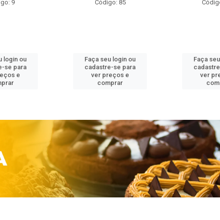
go: 9
Código: 85
Códig
 login ou
Faça seu login ou
Faça seu
e-se para
cadastre-se para
cadastre
reços e
ver preços e
ver pr
prar
comprar
com