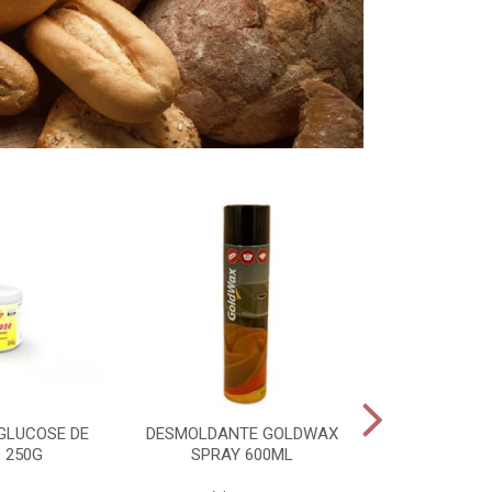
GLUCOSE DE
DESMOLDANTE GOLDWAX
PADEIRO PAS
 250G
SPRAY 600ML