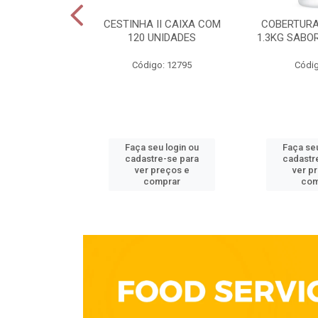
ELECTA 200G
CESTINHA II CAIXA COM
COBERTURA
OTE
120 UNIDADES
1.3KG SABO
go: 213
Código: 12795
Códig
u login ou
Faça seu login ou
Faça seu
e-se para
cadastre-se para
cadastr
reços e
ver preços e
ver p
mprar
comprar
com