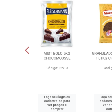
NTILLY PRIME
MIST BOLO 5KG
GRANULAD
1L
CHOCOMOUSSE
1,01KG 
o: 14055
Código: 12910
Códig
u login ou
Faça seu login ou
Faça seu
e-se para
cadastre-se para
cadastr
reços e
ver preços e
ver p
mprar
comprar
com