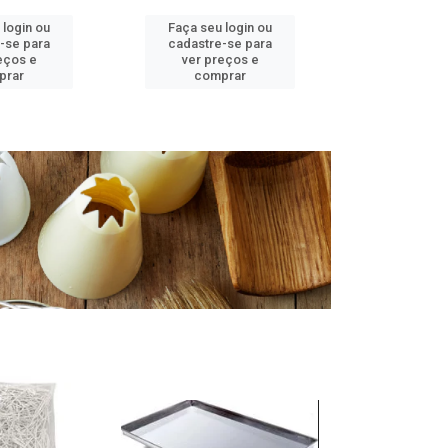
 login ou
Faça seu login ou
Faça seu 
-se para
cadastre-se para
cadastre
eços e
ver preços e
ver pr
prar
comprar
comp