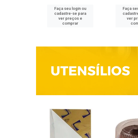
u login ou
Faça seu login ou
Faça seu
e-se para
cadastre-se para
cadastr
reços e
ver preços e
ver p
mprar
comprar
com