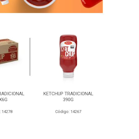
RADICIONAL
KETCHUP TRADICIONAL
MOSTARDA T
X6G
390G
19
: 14278
Código: 14267
Código: