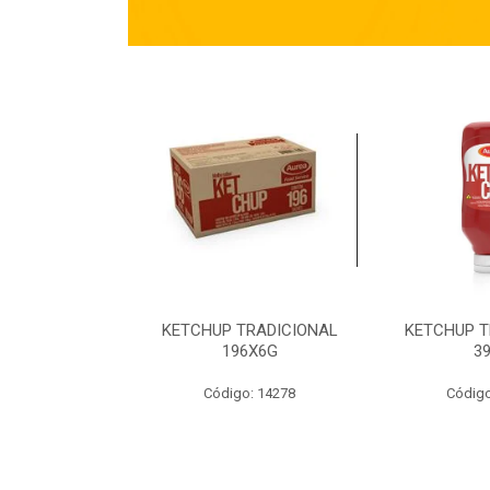
TRADICIONAL
KETCHUP TRADICIONAL
KETCHUP T
90G
196X6G
3
o: 14269
Código: 14278
Código