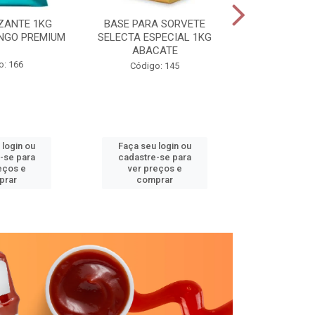
ZANTE 1KG
BASE PARA SORVETE
SELECTA TR
NGO PREMIUM
SELECTA ESPECIAL 1KG
GRAV
ABACATE
o: 166
Código
Código: 145
 login ou
Faça seu login ou
Faça seu 
-se para
cadastre-se para
cadastre
eços e
ver preços e
ver pr
prar
comprar
comp