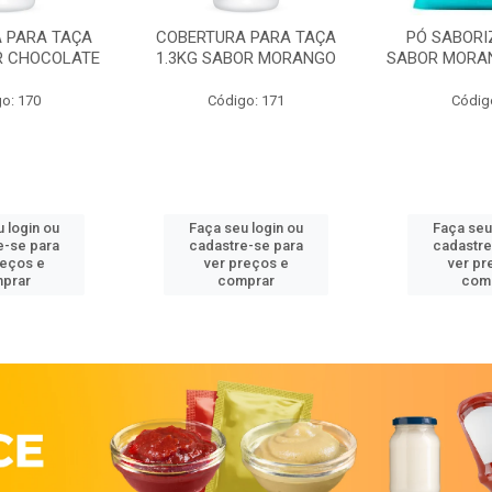
 PARA TAÇA
COBERTURA PARA TAÇA
PÓ SABORI
R CHOCOLATE
1.3KG SABOR MORANGO
SABOR MORA
o: 170
Código: 171
Códig
 login ou
Faça seu login ou
Faça seu
e-se para
cadastre-se para
cadastre
reços e
ver preços e
ver pr
prar
comprar
com