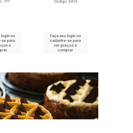
o: 771
Código: 6414
Códig
 login ou
Faça seu login ou
Faça seu 
-se para
cadastre-se para
cadastre
eços e
ver preços e
ver pr
prar
comprar
comp