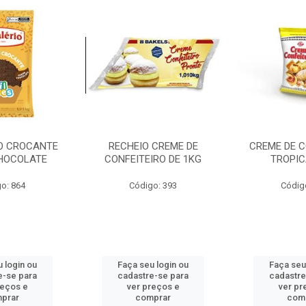
O CROCANTE
RECHEIO CREME DE
CREME DE C
CHOCOLATE
CONFEITEIRO DE 1KG
TROPIC
o: 864
Código: 393
Códig
 login ou
Faça seu login ou
Faça seu
e-se para
cadastre-se para
cadastre
reços e
ver preços e
ver pr
prar
comprar
com