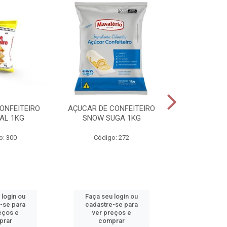
ONFEITEIRO
AÇUCAR DE CONFEITEIRO
CHOCOLATE E
AL 1KG
SNOW SUGA 1KG
1K
o: 300
Código: 272
Código
 login ou
Faça seu login ou
Faça seu 
-se para
cadastre-se para
cadastre
eços e
ver preços e
ver pr
prar
comprar
comp