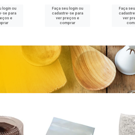
 login ou
Faça seu login ou
Faça seu
e-se para
cadastre-se para
cadastre
reços e
ver preços e
ver pr
prar
comprar
com