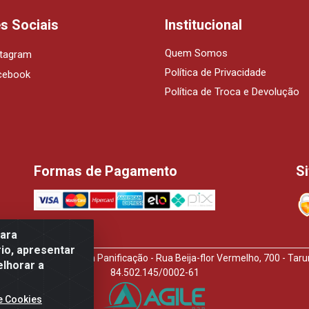
s Sociais
Institucional
Quem Somos
stagram
Política de Privacidade
cebook
Política de Troca e Devolução
Formas de Pagamento
S
para
io, apresentar
idora de Produtos Para Panificação - Rua Beija-flor Vermelho, 700 - T
elhorar a
84.502.145/0002-61
e Cookies