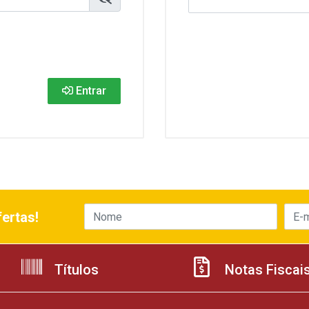
Entrar
ertas!
Títulos
Notas Fiscai