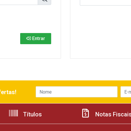
Entrar
ertas!
Títulos
Notas Fiscai