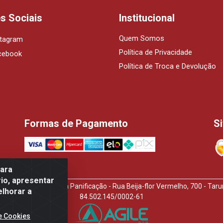
s Sociais
Institucional
Quem Somos
stagram
Política de Privacidade
cebook
Política de Troca e Devolução
Formas de Pagamento
S
para
io, apresentar
idora de Produtos Para Panificação - Rua Beija-flor Vermelho, 700 - T
elhorar a
84.502.145/0002-61
e Cookies