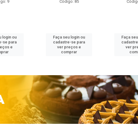
go: 9
Código: 85
Códig
 login ou
Faça seu login ou
Faça seu
e-se para
cadastre-se para
cadastre
reços e
ver preços e
ver pr
prar
comprar
com