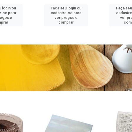
 login ou
Faça seu login ou
Faça seu
e-se para
cadastre-se para
cadastre
reços e
ver preços e
ver pr
prar
comprar
com