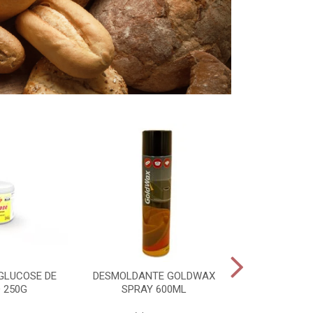
GLUCOSE DE
DESMOLDANTE GOLDWAX
PADEIRO PAS
 250G
SPRAY 600ML