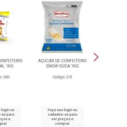
ONFEITEIRO
AÇUCAR DE CONFEITEIRO
CHOCOLATE E
AL 1KG
SNOW SUGA 1KG
1K
o: 300
Código: 272
Código
 login ou
Faça seu login ou
Faça seu 
-se para
cadastre-se para
cadastre
eços e
ver preços e
ver pr
prar
comprar
comp