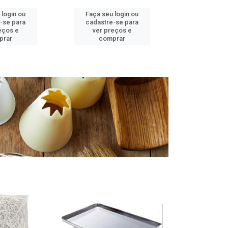
 login ou
Faça seu login ou
Faça seu 
-se para
cadastre-se para
cadastre
eços e
ver preços e
ver pr
prar
comprar
comp