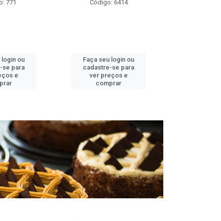
o: 771
Código: 6414
Códig
 login ou
Faça seu login ou
Faça seu 
-se para
cadastre-se para
cadastre
eços e
ver preços e
ver pr
prar
comprar
comp