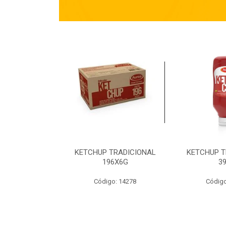
TRADICIONAL
KETCHUP TRADICIONAL
KETCHUP T
90G
196X6G
3
o: 14269
Código: 14278
Código