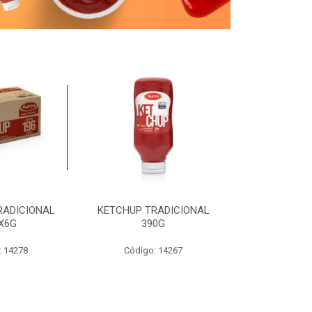
RADICIONAL
KETCHUP TRADICIONAL
MOSTARDA T
X6G
390G
19
: 14278
Código: 14267
Código: