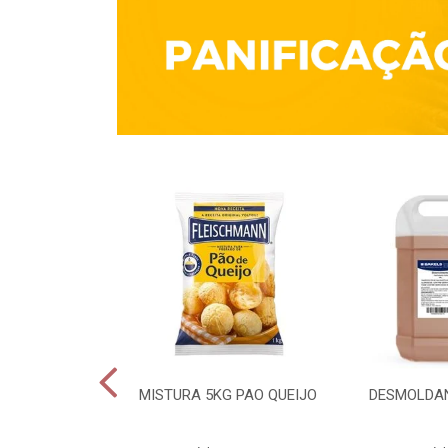
QUÍMICO 1KG
MISTURA 5KG PAO QUEIJO
DESMOLDAN
CULES