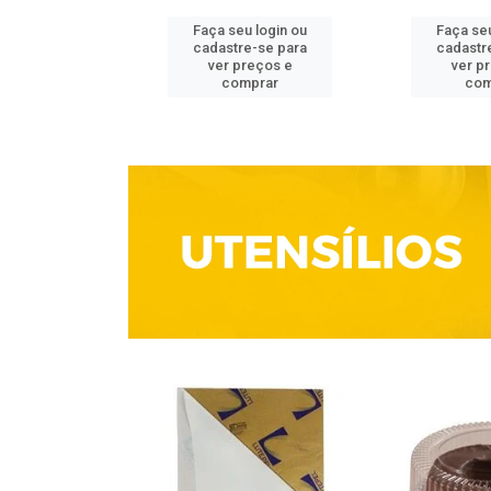
u login ou
Faça seu login ou
Faça seu
e-se para
cadastre-se para
cadastr
reços e
ver preços e
ver p
mprar
comprar
com