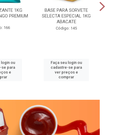
ZANTE 1KG
BASE PARA SORVETE
SELECTA TR
NGO PREMIUM
SELECTA ESPECIAL 1KG
GRAV
ABACATE
o: 166
Código
Código: 145
 login ou
Faça seu login ou
Faça seu 
-se para
cadastre-se para
cadastre
eços e
ver preços e
ver pr
prar
comprar
comp