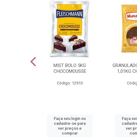
NTILLY PRIME
MIST BOLO 5KG
GRANULAD
1L
CHOCOMOUSSE
1,01KG 
o: 14055
Código: 12910
Códig
u login ou
Faça seu login ou
Faça seu
e-se para
cadastre-se para
cadastr
reços e
ver preços e
ver p
mprar
comprar
com