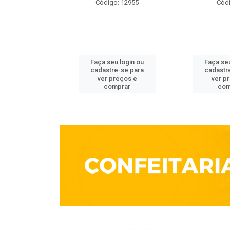
o: 3861
Código: 12955
Códi
u login ou
Faça seu login ou
Faça seu
e-se para
cadastre-se para
cadastr
reços e
ver preços e
ver p
mprar
comprar
com