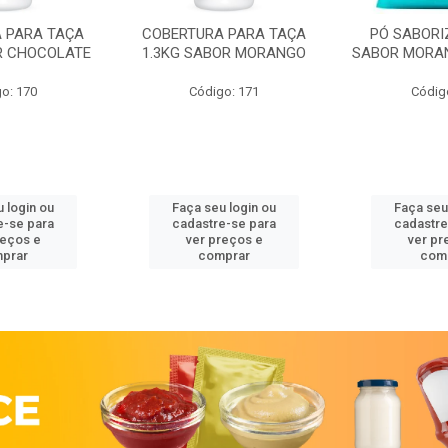
 PARA TAÇA
COBERTURA PARA TAÇA
PÓ SABORI
R CHOCOLATE
1.3KG SABOR MORANGO
SABOR MORA
o: 170
Código: 171
Códig
 login ou
Faça seu login ou
Faça seu
e-se para
cadastre-se para
cadastre
reços e
ver preços e
ver pr
prar
comprar
com