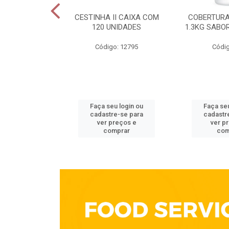
ELECTA 200G
CESTINHA II CAIXA COM
COBERTURA
OTE
120 UNIDADES
1.3KG SABO
go: 213
Código: 12795
Códig
u login ou
Faça seu login ou
Faça seu
e-se para
cadastre-se para
cadastr
reços e
ver preços e
ver p
mprar
comprar
com