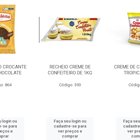
O CROCANTE
RECHEIO CREME DE
CREME DE C
CHOCOLATE
CONFEITEIRO DE 1KG
TROPIC
o: 864
Código: 393
Códig
 login ou
Faça seu login ou
Faça seu
e-se para
cadastre-se para
cadastre
reços e
ver preços e
ver pr
prar
comprar
com