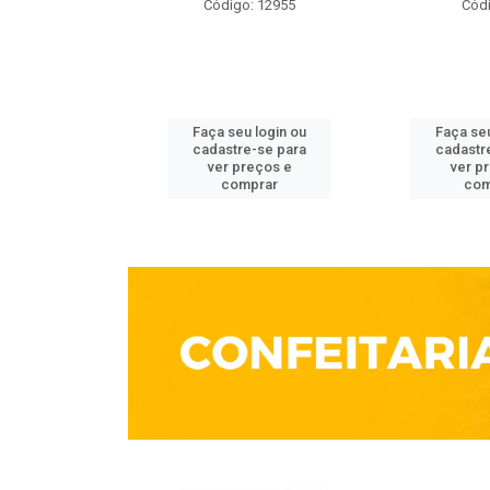
o: 3861
Código: 12955
Códi
u login ou
Faça seu login ou
Faça seu
e-se para
cadastre-se para
cadastr
reços e
ver preços e
ver p
mprar
comprar
com