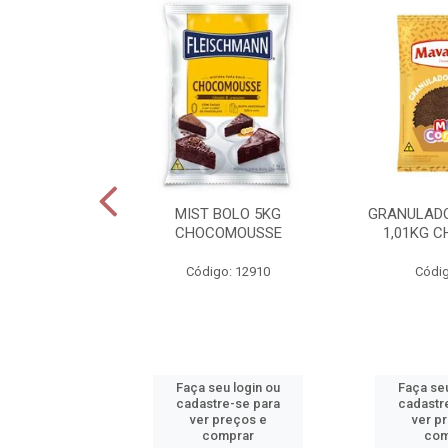
NTILLY PRIME
MIST BOLO 5KG
GRANULAD
1L
CHOCOMOUSSE
1,01KG 
o: 14055
Código: 12910
Códig
u login ou
Faça seu login ou
Faça seu
e-se para
cadastre-se para
cadastr
reços e
ver preços e
ver p
mprar
comprar
com