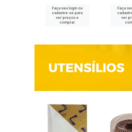
u login ou
Faça seu login ou
Faça seu
e-se para
cadastre-se para
cadastr
reços e
ver preços e
ver p
mprar
comprar
com