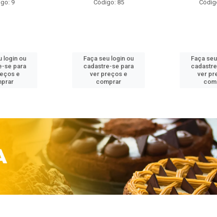
go: 9
Código: 85
Códig
 login ou
Faça seu login ou
Faça seu
e-se para
cadastre-se para
cadastre
reços e
ver preços e
ver pr
prar
comprar
com