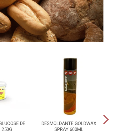
GLUCOSE DE
DESMOLDANTE GOLDWAX
PADEIRO PAS
 250G
SPRAY 600ML