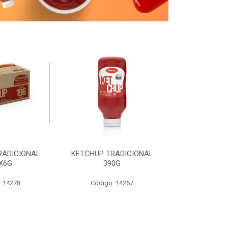
RADICIONAL
KETCHUP TRADICIONAL
MOSTARDA T
X6G
390G
19
: 14278
Código: 14267
Código: