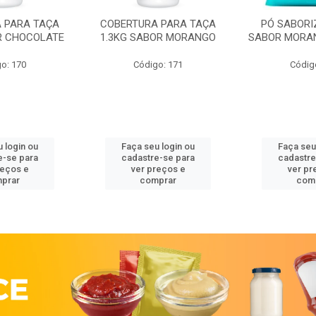
 PARA TAÇA
COBERTURA PARA TAÇA
PÓ SABORI
R CHOCOLATE
1.3KG SABOR MORANGO
SABOR MORA
o: 170
Código: 171
Códig
 login ou
Faça seu login ou
Faça seu
e-se para
cadastre-se para
cadastre
reços e
ver preços e
ver pr
prar
comprar
com