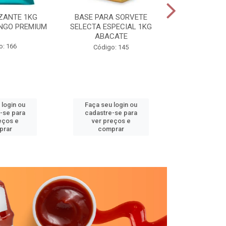
ZANTE 1KG
BASE PARA SORVETE
SELECTA TR
NGO PREMIUM
SELECTA ESPECIAL 1KG
GRAV
ABACATE
o: 166
Código
Código: 145
 login ou
Faça seu login ou
Faça seu 
-se para
cadastre-se para
cadastre
eços e
ver preços e
ver pr
prar
comprar
comp