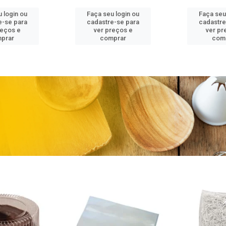
 login ou
Faça seu login ou
Faça seu
e-se para
cadastre-se para
cadastre
reços e
ver preços e
ver pr
prar
comprar
com