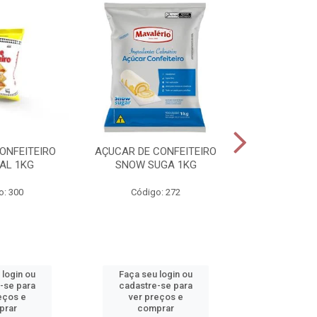
ONFEITEIRO
AÇUCAR DE CONFEITEIRO
CHOCOLATE E
AL 1KG
SNOW SUGA 1KG
1K
o: 300
Código: 272
Código
 login ou
Faça seu login ou
Faça seu 
-se para
cadastre-se para
cadastre
eços e
ver preços e
ver pr
prar
comprar
comp