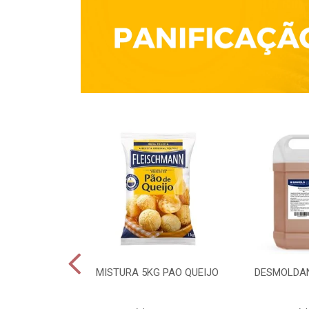
QUÍMICO 1KG
MISTURA 5KG PAO QUEIJO
DESMOLDAN
CULES