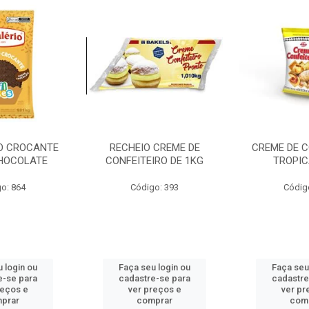
O CROCANTE
RECHEIO CREME DE
CREME DE C
CHOCOLATE
CONFEITEIRO DE 1KG
TROPIC
o: 864
Código: 393
Códig
 login ou
Faça seu login ou
Faça seu
e-se para
cadastre-se para
cadastre
reços e
ver preços e
ver pr
prar
comprar
com