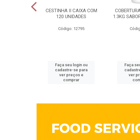
ELECTA 200G
CESTINHA II CAIXA COM
COBERTURA
OTE
120 UNIDADES
1.3KG SABO
go: 213
Código: 12795
Códig
u login ou
Faça seu login ou
Faça seu
e-se para
cadastre-se para
cadastr
reços e
ver preços e
ver p
mprar
comprar
com