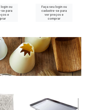
 login ou
Faça seu login ou
Faça seu 
-se para
cadastre-se para
cadastre
eços e
ver preços e
ver pr
prar
comprar
comp