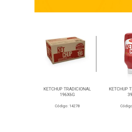
TRADICIONAL
KETCHUP TRADICIONAL
KETCHUP T
90G
196X6G
3
o: 14269
Código: 14278
Código