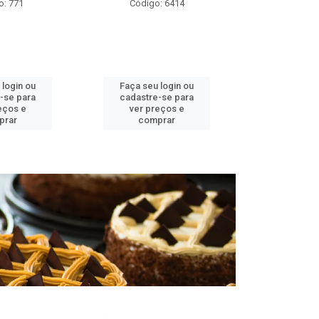
o: 771
Código: 6414
Códig
 login ou
Faça seu login ou
Faça seu 
-se para
cadastre-se para
cadastre
eços e
ver preços e
ver pr
prar
comprar
comp