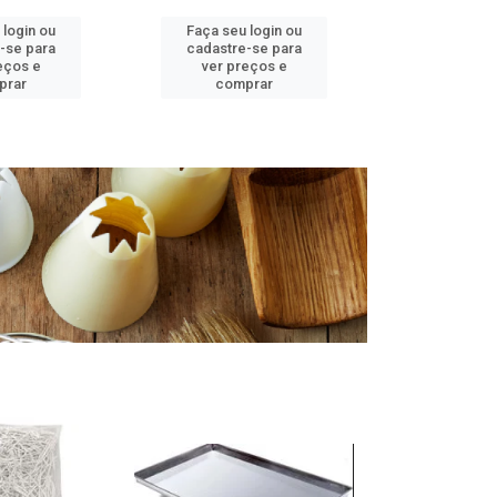
 login ou
Faça seu login ou
Faça seu 
-se para
cadastre-se para
cadastre
eços e
ver preços e
ver pr
prar
comprar
comp