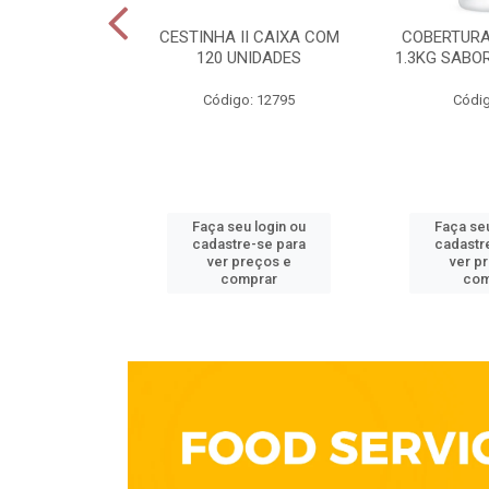
ELECTA 200G
CESTINHA II CAIXA COM
COBERTURA
OTE
120 UNIDADES
1.3KG SABO
go: 213
Código: 12795
Códig
u login ou
Faça seu login ou
Faça seu
e-se para
cadastre-se para
cadastr
reços e
ver preços e
ver p
mprar
comprar
com