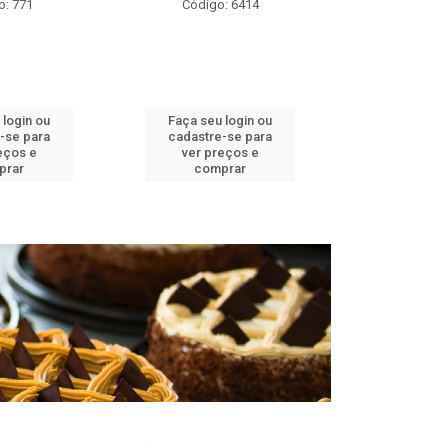
o: 771
Código: 6414
Códig
 login ou
Faça seu login ou
Faça seu 
-se para
cadastre-se para
cadastre
eços e
ver preços e
ver pr
prar
comprar
comp