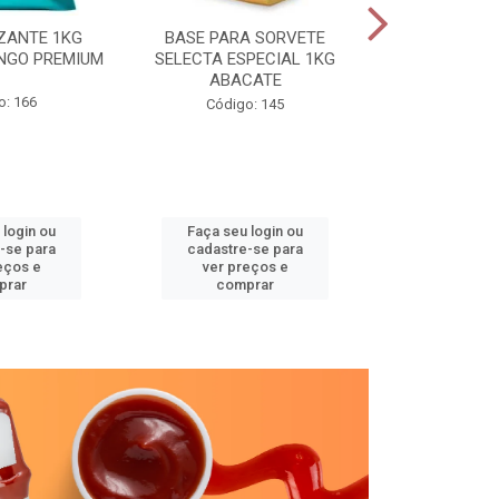
ZANTE 1KG
BASE PARA SORVETE
SELECTA TR
NGO PREMIUM
SELECTA ESPECIAL 1KG
GRAV
ABACATE
o: 166
Código
Código: 145
 login ou
Faça seu login ou
Faça seu 
-se para
cadastre-se para
cadastre
eços e
ver preços e
ver pr
prar
comprar
comp