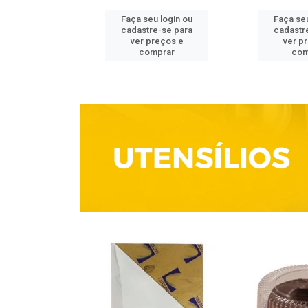
u login ou
Faça seu login ou
Faça seu
e-se para
cadastre-se para
cadastr
reços e
ver preços e
ver p
mprar
comprar
com