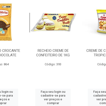
O CROCANTE
RECHEIO CREME DE
CREME DE C
CHOCOLATE
CONFEITEIRO DE 1KG
TROPIC
o: 864
Código: 393
Códig
 login ou
Faça seu login ou
Faça seu
e-se para
cadastre-se para
cadastre
reços e
ver preços e
ver pr
prar
comprar
com