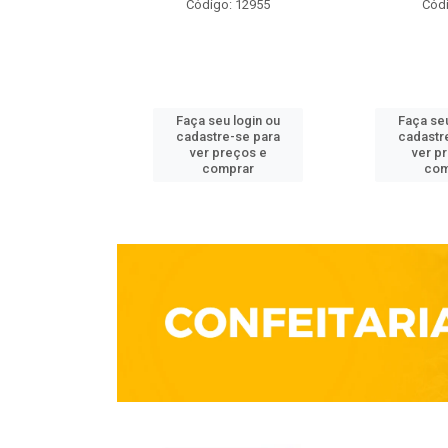
o: 3861
Código: 12955
Códi
u login ou
Faça seu login ou
Faça seu
e-se para
cadastre-se para
cadastr
reços e
ver preços e
ver p
mprar
comprar
com