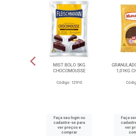
NTILLY PRIME
MIST BOLO 5KG
GRANULAD
1L
CHOCOMOUSSE
1,01KG 
o: 14055
Código: 12910
Códig
u login ou
Faça seu login ou
Faça seu
e-se para
cadastre-se para
cadastr
reços e
ver preços e
ver p
mprar
comprar
com