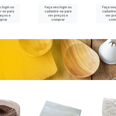
 login ou
Faça seu login ou
Faça seu
e-se para
cadastre-se para
cadastre
reços e
ver preços e
ver pr
prar
comprar
com