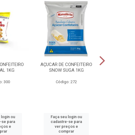
ONFEITEIRO
AÇUCAR DE CONFEITEIRO
CHOCOLATE E
AL 1KG
SNOW SUGA 1KG
1K
o: 300
Código: 272
Código
 login ou
Faça seu login ou
Faça seu 
-se para
cadastre-se para
cadastre
eços e
ver preços e
ver pr
prar
comprar
comp