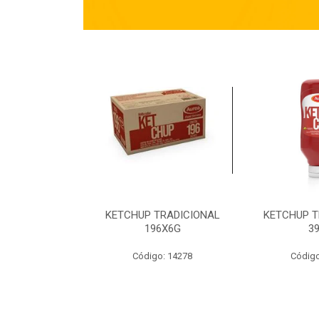
TRADICIONAL
KETCHUP TRADICIONAL
KETCHUP T
90G
196X6G
3
o: 14269
Código: 14278
Código