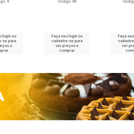
go: 9
Código: 85
Códig
 login ou
Faça seu login ou
Faça seu
e-se para
cadastre-se para
cadastre
reços e
ver preços e
ver pr
prar
comprar
com