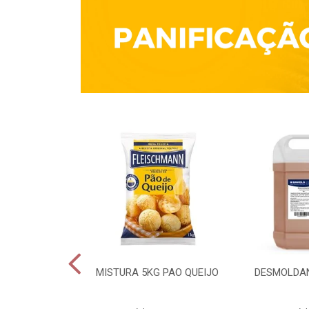
QUÍMICO 1KG
MISTURA 5KG PAO QUEIJO
DESMOLDAN
CULES