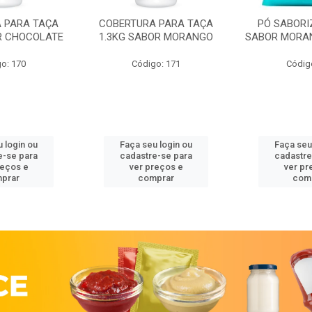
 PARA TAÇA
COBERTURA PARA TAÇA
PÓ SABORI
R CHOCOLATE
1.3KG SABOR MORANGO
SABOR MORA
o: 170
Código: 171
Códig
 login ou
Faça seu login ou
Faça seu
e-se para
cadastre-se para
cadastre
reços e
ver preços e
ver pr
prar
comprar
com