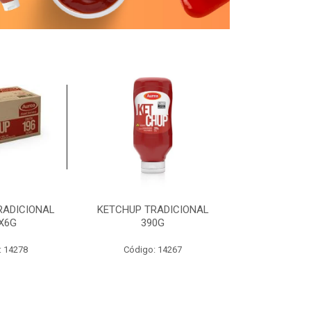
RADICIONAL
KETCHUP TRADICIONAL
MOSTARDA T
X6G
390G
19
: 14278
Código: 14267
Código: