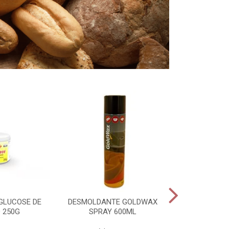
GLUCOSE DE
DESMOLDANTE GOLDWAX
PADEIRO PAS
 250G
SPRAY 600ML