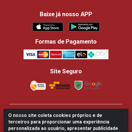
Baixe já nosso APP
Formas de Pagamento
Site Seguro
Casa dos Panificadores Disppan Distribuidora de
O nosso site coleta cookies próprios e de
Produtos Para Panificação - Rua Beija-flor Vermelho,
terceiros para proporcionar uma experiência
700 - Tarumã, Manaus/AM - CEP 69.041-050 - CNPJ
personalizada ao usuário, apresentar publicidade
84.502.145/0002-61