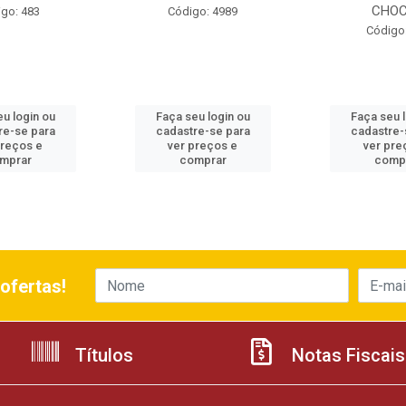
CHOCO
go: 483
Código: 4989
Código
u login ou
Faça seu login ou
Faça seu 
re-se para
cadastre-se para
cadastre-
preços e
ver preços e
ver pre
mprar
comprar
comp
ofertas!
Títulos
Notas Fiscais