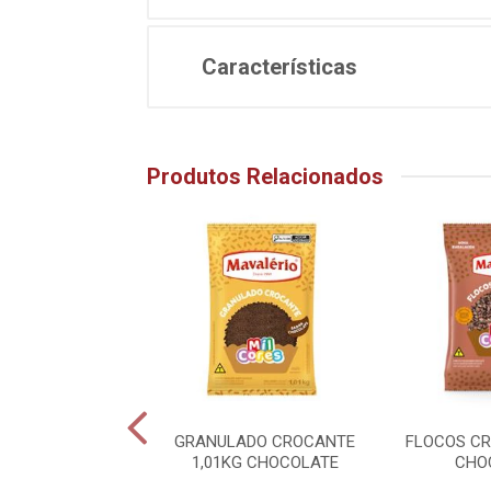
Características
Produtos Relacionados
OWER BALL 500G
GRANULADO CROCANTE
FLOCOS C
HOCOLATE
1,01KG CHOCOLATE
CHO