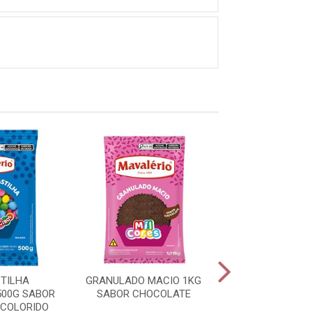
STILHA
GRANULADO MACIO 1KG
CHOCO POWER B
500G SABOR
SABOR CHOCOLATE
CHOCOLA
COLORIDO