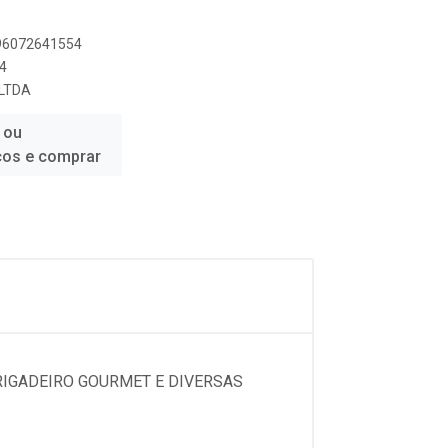
896072641554
4
 LTDA
 ou
ços e comprar
RIGADEIRO GOURMET E DIVERSAS