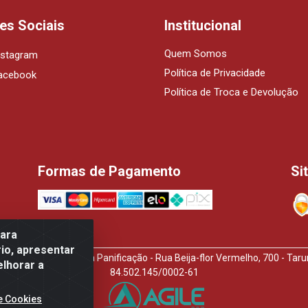
es Sociais
Institucional
Quem Somos
nstagram
Política de Privacidade
acebook
Política de Troca e Devolução
Formas de Pagamento
Si
para
io, apresentar
idora de Produtos Para Panificação - Rua Beija-flor Vermelho, 700 - T
elhorar a
84.502.145/0002-61
e Cookies