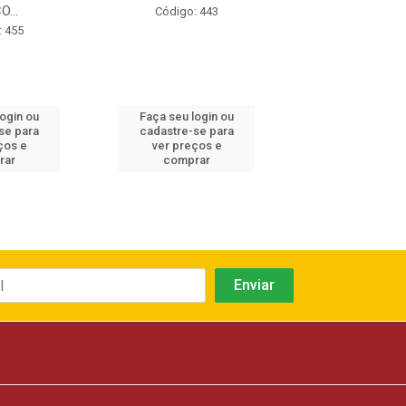
...
Código: 443
Código: 4
: 455
login ou
Faça seu login ou
Faça seu log
se para
cadastre-se para
cadastre-se 
ços e
ver preços e
ver preços
rar
comprar
comprar