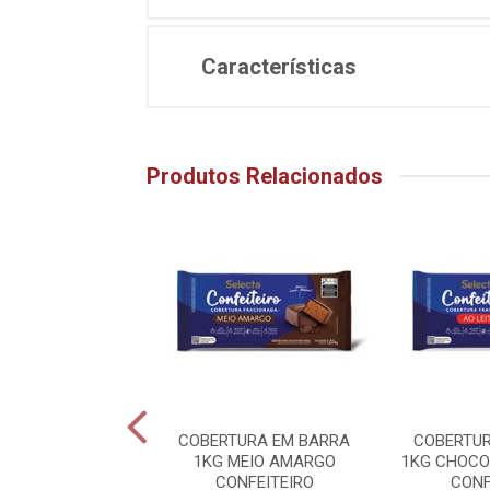
Características
Produtos Relacionados
RTURA BARRA
COBERTURA EM BARRA
COBERTUR
ITEIRO 1,01KG
1KG MEIO AMARGO
1KG CHOCO
LATE AO LEITE
CONFEITEIRO
CONF