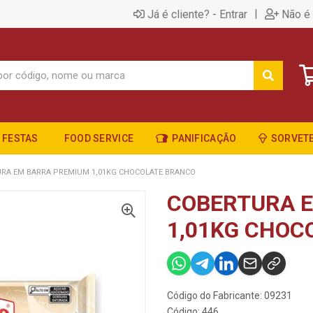
|
Já é cliente? - Entrar
Não é 
FESTAS
FOOD SERVICE
PANIFICAÇÃO
SORVETE
RA EM BARRA PREMIUM 1,01KG CHOCOLATE BRANCO
COBERTURA 
1,01KG CHOC
Código do Fabricante: 09231
Código: 446