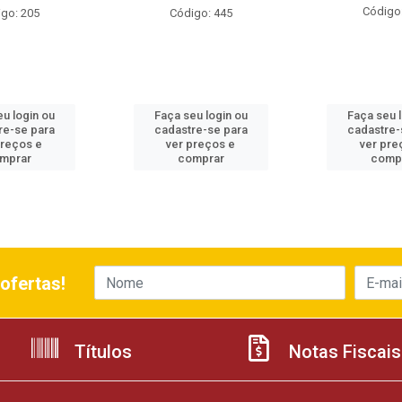
Código
go: 205
Código: 445
u login ou
Faça seu login ou
Faça seu 
re-se para
cadastre-se para
cadastre-
preços e
ver preços e
ver pre
mprar
comprar
comp
ofertas!
Títulos
Notas Fiscais