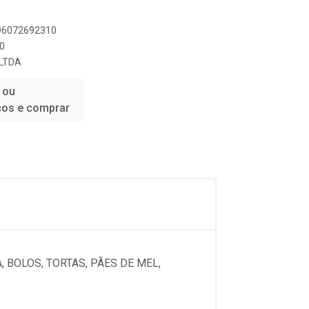
896072692310
0
 LTDA
 ou
ços e comprar
 BOLOS, TORTAS, PÃES DE MEL,