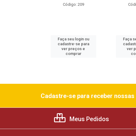
ódigo: 448
Código: 209
Códi
 seu login ou
Faça seu login ou
Faça se
astre-se para
cadastre-se para
cadast
er preços e
ver preços e
ver 
comprar
comprar
co
Cadastre-se para receber nossas 
Meus Pedidos