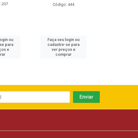
: 207
Código: 444
Código: 4
login ou
Faça seu login ou
Faça seu log
se para
cadastre-se para
cadastre-se 
ços e
ver preços e
ver preços
rar
comprar
comprar