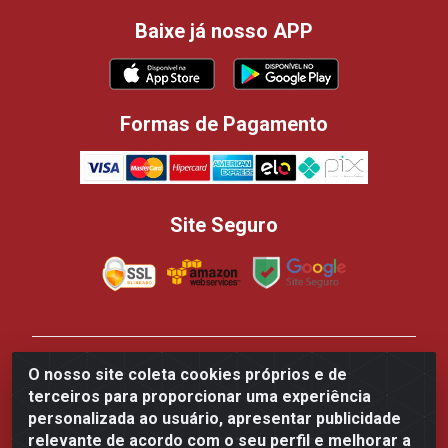
Baixe já nosso APP
Formas de Pagamento
Site Seguro
Casa dos Panificadores Disppan Distribuidora de
O nosso site coleta cookies próprios e de
Produtos Para Panificação - Rua Beija-flor Vermelho,
terceiros para proporcionar uma experiência
700 - Tarumã, Manaus/AM - CEP 69.041-050 - CNPJ
personalizada ao usuário, apresentar publicidade
84.502.145/0002-61
relevante de acordo com o seu perfil e melhorar a