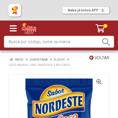
Baixe já nosso APP
0
VOLTAR
INÍCIO
CONFEITARIA
FLOCOS
COCO RALADO 100G UMIDECIDO E ADOCADO