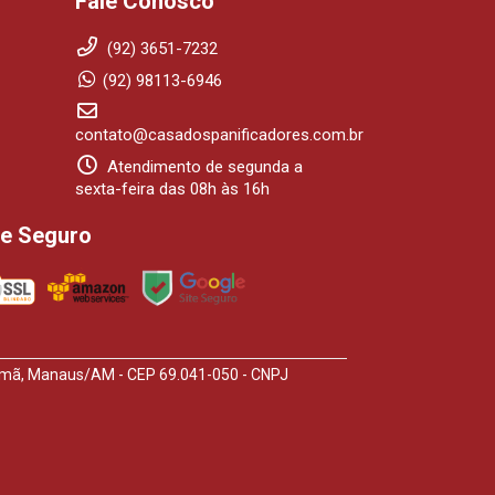
Fale Conosco
(92) 3651-7232
(92) 98113-6946
contato@casadospanificadores.com.br
Atendimento de segunda a
sexta-feira das 08h às 16h
te Seguro
arumã, Manaus/AM - CEP 69.041-050 - CNPJ