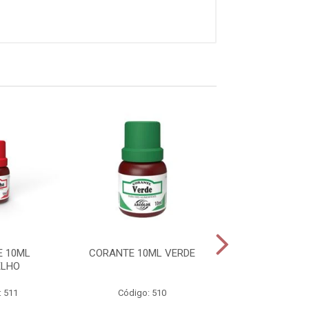
 10ML
CORANTE 10ML VERDE
CORANTE 10M
ELHO
: 511
Código: 510
Código: 5