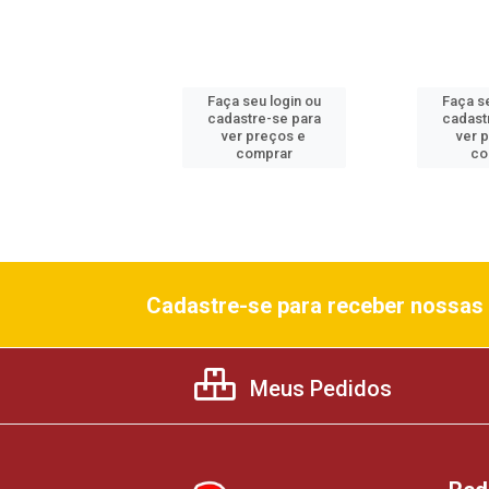
 seu login ou
Faça seu login ou
Faça se
astre-se para
cadastre-se para
cadast
er preços e
ver preços e
ver 
comprar
comprar
co
Cadastre-se para receber nossas 
Meus Pedidos