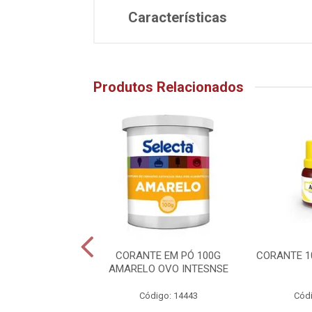
Características
Produtos Relacionados
TE 10ML AZUL
CORANTE EM PÓ 100G
CORANTE 1
AMARELO OVO INTESNSE
ódigo: 505
Código: 14443
Códi