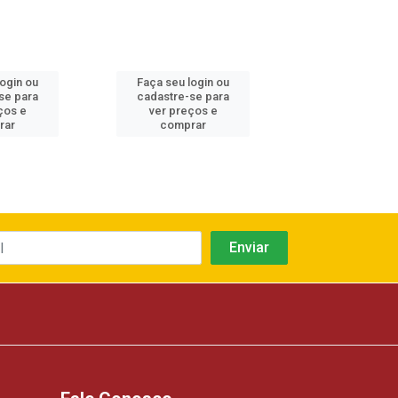
login ou
Faça seu login ou
Faça seu log
se para
cadastre-se para
cadastre-se 
ços e
ver preços e
ver preços
rar
comprar
comprar