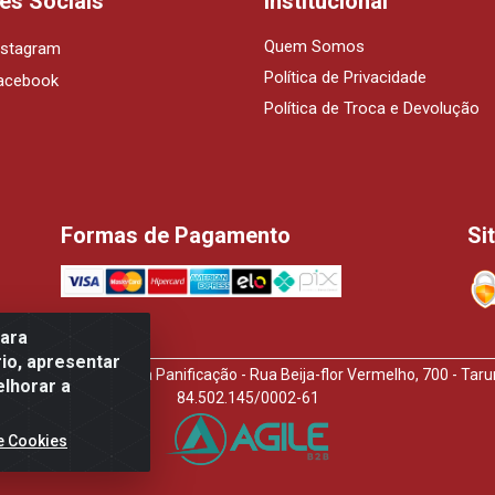
es Sociais
Institucional
Quem Somos
nstagram
Política de Privacidade
acebook
Política de Troca e Devolução
Formas de Pagamento
Si
para
io, apresentar
idora de Produtos Para Panificação - Rua Beija-flor Vermelho, 700 - T
elhorar a
84.502.145/0002-61
e Cookies