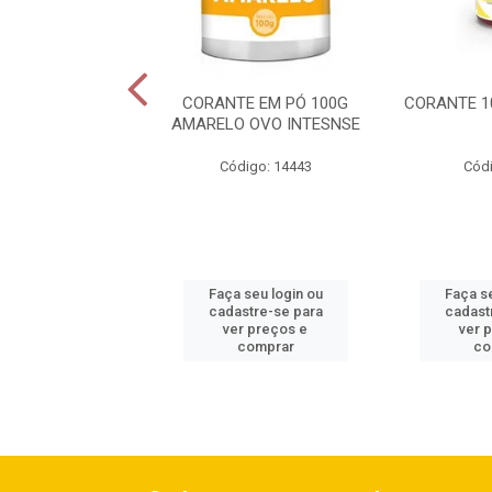
TE 10ML AZUL
CORANTE EM PÓ 100G
CORANTE 1
AMARELO OVO INTESNSE
ódigo: 505
Código: 14443
Códi
 seu login ou
Faça seu login ou
Faça se
astre-se para
cadastre-se para
cadast
er preços e
ver preços e
ver 
comprar
comprar
co