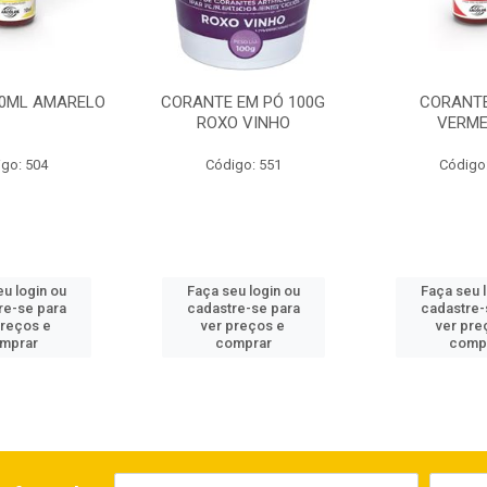
0ML AMARELO
CORANTE EM PÓ 100G
CORANTE
ROXO VINHO
VERM
go: 504
Código: 551
Código
u login ou
Faça seu login ou
Faça seu 
re-se para
cadastre-se para
cadastre-
preços e
ver preços e
ver pre
mprar
comprar
comp