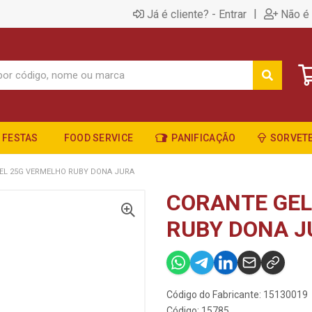
|
Já é cliente? - Entrar
Não é 
FESTAS
FOOD SERVICE
PANIFICAÇÃO
SORVETE
EL 25G VERMELHO RUBY DONA JURA
CORANTE GEL
RUBY DONA J
Código do Fabricante: 15130019
Código: 15785