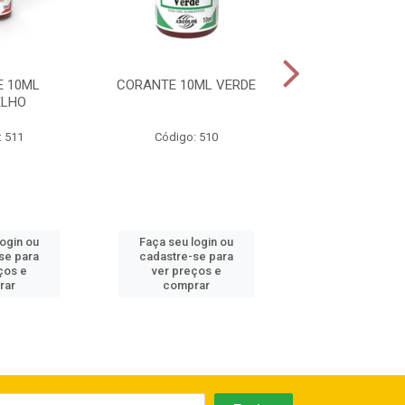
 10ML
CORANTE 10ML VERDE
CORANTE 10M
ELHO
: 511
Código: 510
Código: 5
login ou
Faça seu login ou
Faça seu log
se para
cadastre-se para
cadastre-se 
ços e
ver preços e
ver preços
rar
comprar
comprar