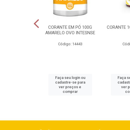
TE 10ML AZUL
CORANTE EM PÓ 100G
CORANTE 1
AMARELO OVO INTESNSE
ódigo: 505
Código: 14443
Códi
 seu login ou
Faça seu login ou
Faça se
astre-se para
cadastre-se para
cadast
er preços e
ver preços e
ver 
comprar
comprar
co