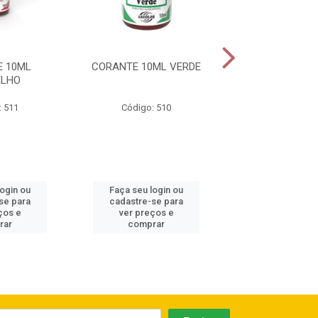
 10ML
CORANTE 10ML VERDE
CORANTE 10M
ELHO
: 511
Código: 510
Código: 5
login ou
Faça seu login ou
Faça seu log
se para
cadastre-se para
cadastre-se 
ços e
ver preços e
ver preços
rar
comprar
comprar