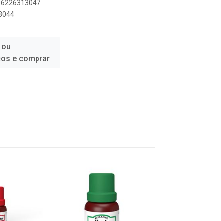
896226313047
3044
 ou
ços e comprar