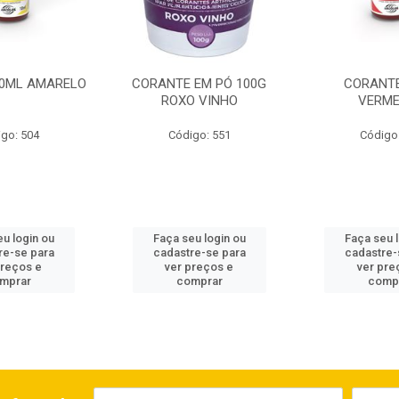
0ML AMARELO
CORANTE EM PÓ 100G
CORANTE
ROXO VINHO
VERM
go: 504
Código: 551
Código
u login ou
Faça seu login ou
Faça seu 
re-se para
cadastre-se para
cadastre-
preços e
ver preços e
ver pre
mprar
comprar
comp