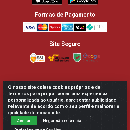
Formas de Pagamento
Site Seguro
Casa dos Panificadores Disppan Distribuidora de
O nosso site coleta cookies próprios e de
Produtos Para Panificação - Rua Beija-flor Vermelho,
terceiros para proporcionar uma experiência
700 - Tarumã, Manaus/AM - CEP 69.041-050 - CNPJ
personalizada ao usuário, apresentar publicidade
84.502.145/0002-61
relevante de acordo com o seu perfil e melhorar a
qualidade do nosso site.
Aceitar
Negar não essenciais
Preferências de Cookies