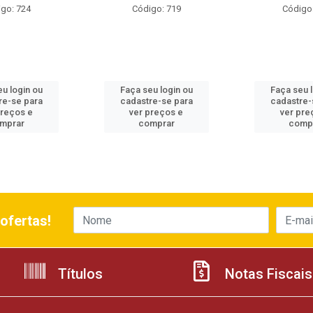
go: 724
Código: 719
Código
u login ou
Faça seu login ou
Faça seu 
re-se para
cadastre-se para
cadastre-
preços e
ver preços e
ver pre
mprar
comprar
comp
ofertas!
Títulos
Notas Fiscais