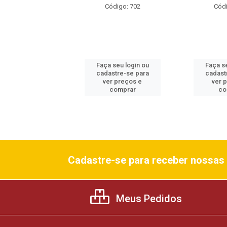
ódigo: 703
Código: 702
Códi
 seu login ou
Faça seu login ou
Faça se
astre-se para
cadastre-se para
cadast
er preços e
ver preços e
ver 
comprar
comprar
co
Cadastre-se para receber nossas 
Meus Pedidos