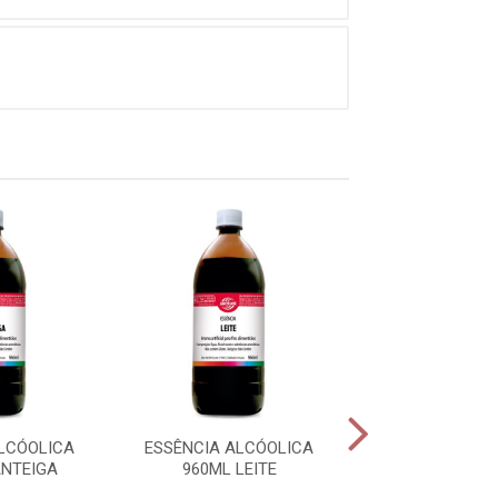
LCÓOLICA
ESSÊNCIA ALCÓOLICA
ESSÊNCIA ALC
NTEIGA
960ML LEITE
960ML BAUNILH