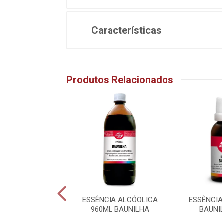
Características
Produtos Relacionados
CIA ALCÓOLICA
ESSÊNCIA ALCÓOLICA
ESSÊNCI
AUNILHA BRANCA
960ML BAUNILHA
BAUNI