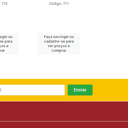
: 713
Código: 711
Código: 7
login ou
Faça seu login ou
Faça seu log
se para
cadastre-se para
cadastre-se 
ços e
ver preços e
ver preços
rar
comprar
comprar