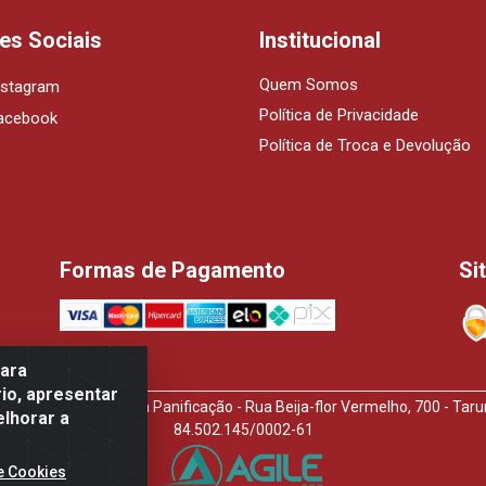
es Sociais
Institucional
Quem Somos
nstagram
Política de Privacidade
acebook
Política de Troca e Devolução
Formas de Pagamento
Si
para
io, apresentar
idora de Produtos Para Panificação - Rua Beija-flor Vermelho, 700 - T
elhorar a
84.502.145/0002-61
e Cookies