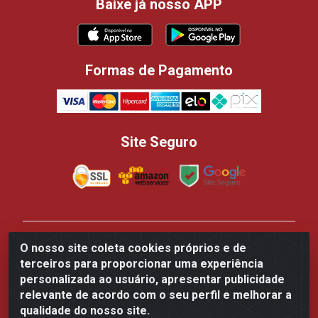
Baixe já nosso APP
Formas de Pagamento
Site Seguro
Casa dos Panificadores Disppan Distribuidora de
O nosso site coleta cookies próprios e de
Produtos Para Panificação - Rua Beija-flor Vermelho,
terceiros para proporcionar uma experiência
700 - Tarumã, Manaus/AM - CEP 69.041-050 - CNPJ
personalizada ao usuário, apresentar publicidade
84.502.145/0002-61
relevante de acordo com o seu perfil e melhorar a
qualidade do nosso site.