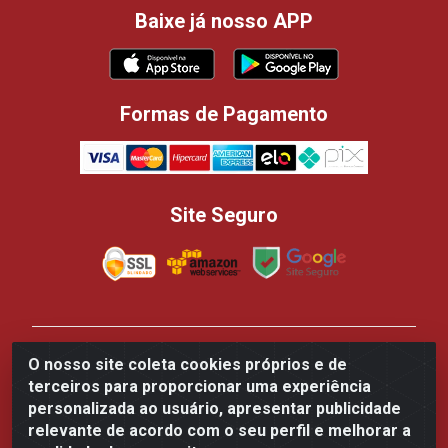
Baixe já nosso APP
Formas de Pagamento
Site Seguro
Casa dos Panificadores Disppan Distribuidora de
O nosso site coleta cookies próprios e de
Produtos Para Panificação - Rua Beija-flor Vermelho,
terceiros para proporcionar uma experiência
700 - Tarumã, Manaus/AM - CEP 69.041-050 - CNPJ
personalizada ao usuário, apresentar publicidade
84.502.145/0002-61
relevante de acordo com o seu perfil e melhorar a