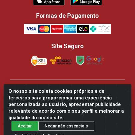
Formas de Pagamento
Site Seguro
Casa dos Panificadores Disppan Distribuidora de
O nosso site coleta cookies próprios e de
Produtos Para Panificação - Rua Beija-flor Vermelho,
terceiros para proporcionar uma experiência
700 - Tarumã, Manaus/AM - CEP 69.041-050 - CNPJ
personalizada ao usuário, apresentar publicidade
84.502.145/0002-61
relevante de acordo com o seu perfil e melhorar a
qualidade do nosso site.
Aceitar
Negar não essenciais