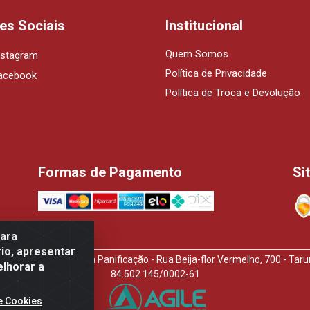
es Sociais
Institucional
Quem Somos
nstagram
Política de Privacidade
acebook
Política de Troca e Devolução
Formas de Pagamento
Si
para
io, apresentar
idora de Produtos Para Panificação - Rua Beija-flor Vermelho, 700 - T
elhorar a
84.502.145/0002-61
e Cookies