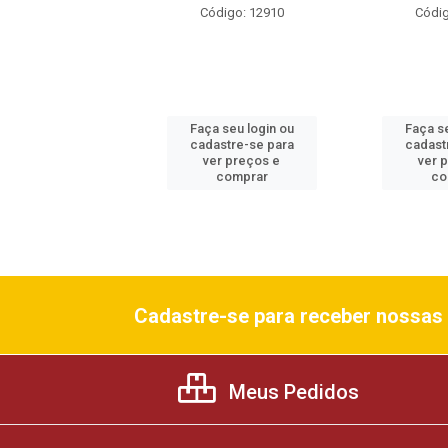
Código: 87
Código: 12910
Códig
 seu login ou
Faça seu login ou
Faça se
astre-se para
cadastre-se para
cadast
er preços e
ver preços e
ver 
comprar
comprar
co
Cadastre-se para receber nossas 
Meus Pedidos