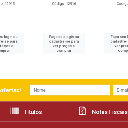
o: 12915
Código: 12916
Código
u login ou
Faça seu login ou
Faça seu 
re-se para
cadastre-se para
cadastre-
preços e
ver preços e
ver pre
mprar
comprar
comp
ofertas!
Títulos
Notas Fiscais