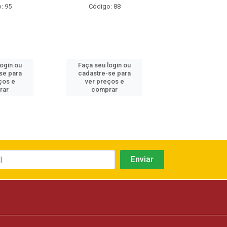
: 95
Código: 88
Código: 8
login ou
Faça seu login ou
Faça seu log
se para
cadastre-se para
cadastre-se 
ços e
ver preços e
ver preços
rar
comprar
comprar