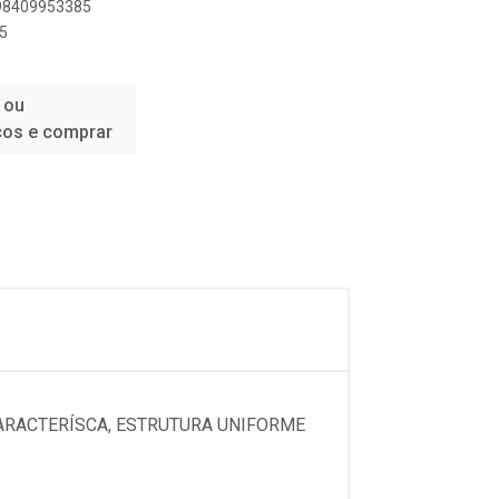
898409953385
5
 ou
ços e comprar
ARACTERÍSCA, ESTRUTURA UNIFORME