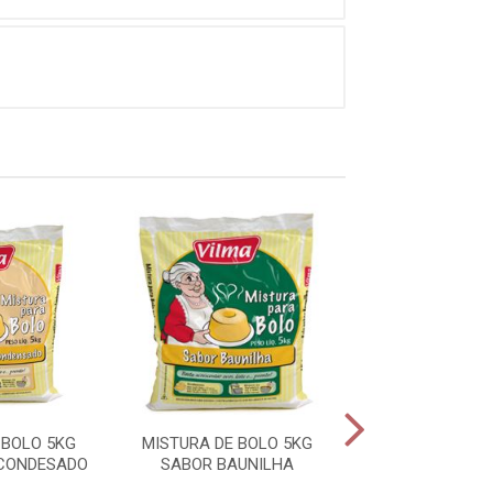
 BOLO 5KG
MISTURA DE BOLO 5KG
MISTURA DE B
 CONDESADO
SABOR BAUNILHA
BASICO