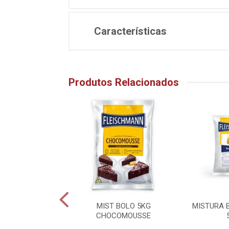
Características
Produtos Relacionados
A DE BOLO 5KG
MIST BOLO 5KG
MISTURA 
BASICO
CHOCOMOUSSE