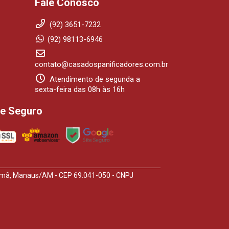
Fale Conosco
(92) 3651-7232
(92) 98113-6946
contato@casadospanificadores.com.br
Atendimento de segunda a
sexta-feira das 08h às 16h
te Seguro
arumã, Manaus/AM - CEP 69.041-050 - CNPJ