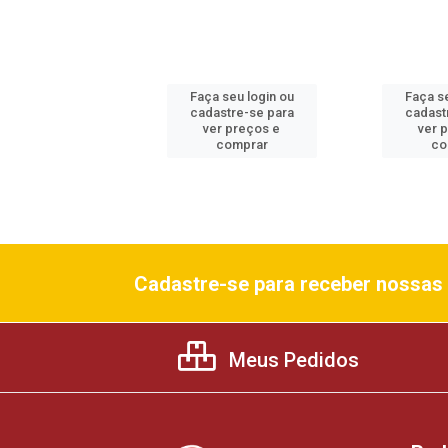
 seu login ou
Faça seu login ou
Faça se
astre-se para
cadastre-se para
cadast
er preços e
ver preços e
ver 
comprar
comprar
co
Cadastre-se para receber nossas 
Meus Pedidos