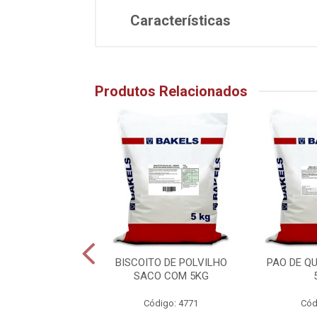
Características
Produtos Relacionados
E QUEIJO 1KG
BISCOITO DE POLVILHO
PAO DE Q
DOSADO
SACO COM 5KG
digo: 14413
Código: 4771
Cód