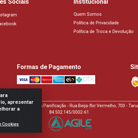
es Sociais
Institucional
Quem Somos
nstagram
Política de Privacidade
acebook
Política de Troca e Devolução
Formas de Pagamento
Si
para
io, apresentar
idora de Produtos Para Panificação - Rua Beija-flor Vermelho, 700 - T
elhorar a
84.502.145/0002-61
e Cookies