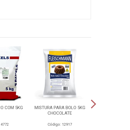
CO COM 5KG
MISTURA PARA BOLO 5KG
PÃO DE QUEI
CHOCOLATE
DOSAD
 4772
Código: 12917
Código: 14