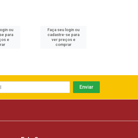
login ou
Faça seu login ou
Faça seu log
se para
cadastre-se para
cadastre-se 
ços e
ver preços e
ver preços
rar
comprar
comprar