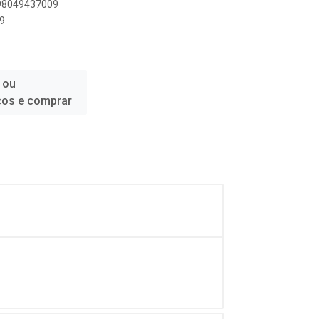
898049437009
9
 ou
ços e comprar