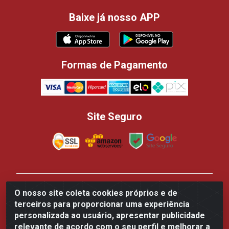
Baixe já nosso APP
Formas de Pagamento
Site Seguro
Casa dos Panificadores Disppan Distribuidora de
O nosso site coleta cookies próprios e de
Produtos Para Panificação - Rua Beija-flor Vermelho,
terceiros para proporcionar uma experiência
700 - Tarumã, Manaus/AM - CEP 69.041-050 - CNPJ
personalizada ao usuário, apresentar publicidade
84.502.145/0002-61
relevante de acordo com o seu perfil e melhorar a