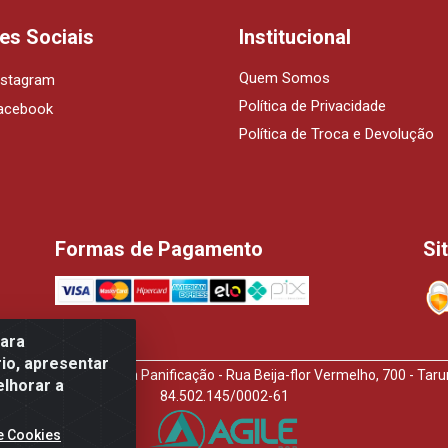
es Sociais
Institucional
Quem Somos
nstagram
Política de Privacidade
acebook
Política de Troca e Devolução
Formas de Pagamento
Si
para
io, apresentar
idora de Produtos Para Panificação - Rua Beija-flor Vermelho, 700 - T
elhorar a
84.502.145/0002-61
e Cookies