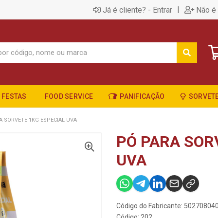
|
Já é cliente? - Entrar
Não é 
FESTAS
FOOD SERVICE
PANIFICAÇÃO
SORVETE
A SORVETE 1KG ESPECIAL UVA
PÓ PARA SOR
UVA
Código do Fabricante: 5027080
Código: 202