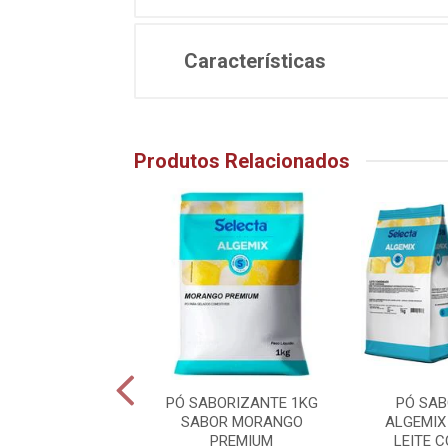
Características
Produtos Relacionados
SABORIZANTE
PÓ SABORIZANTE 1KG
PÓ SA
IX 1KG SABOR
SABOR MORANGO
ALGEMIX
COCO
PREMIUM
LEITE 