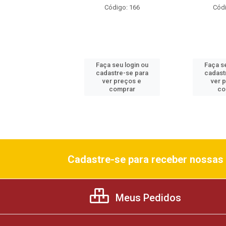
ódigo: 160
Código: 166
Códi
 seu login ou
Faça seu login ou
Faça se
astre-se para
cadastre-se para
cadast
er preços e
ver preços e
ver 
comprar
comprar
co
Cadastre-se para receber nossas 
Meus Pedidos