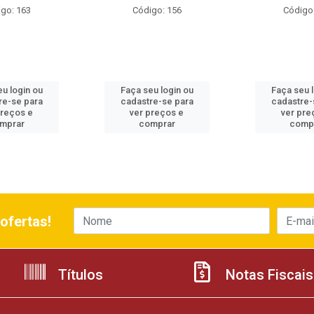
go: 163
Código: 156
Código
u login ou
Faça seu login ou
Faça seu 
re-se para
cadastre-se para
cadastre-
preços e
ver preços e
ver pre
mprar
comprar
comp
ofertas!
Títulos
Notas Fiscais