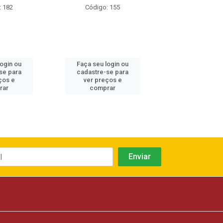
: 182
Código: 155
Código: 1
login ou
Faça seu login ou
Faça seu log
se para
cadastre-se para
cadastre-se 
ços e
ver preços e
ver preços
rar
comprar
comprar