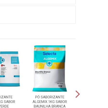
IZANTE
PÓ SABORIZANTE
PÓ SABORIZ
KG SABOR
ALGEMIX 1KG SABOR
ALGEMIX 1KG
VERDE
BAUNILHA BRANCA
COCO