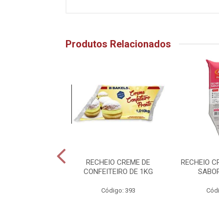
Produtos Relacionados
RA PREPARO DE
RECHEIO CREME DE
RECHEIO C
MSA E RECHEIO
CONFEITEIRO DE 1KG
SABO
ABOR MORANGO
Código: 393
Códi
ódigo: 459