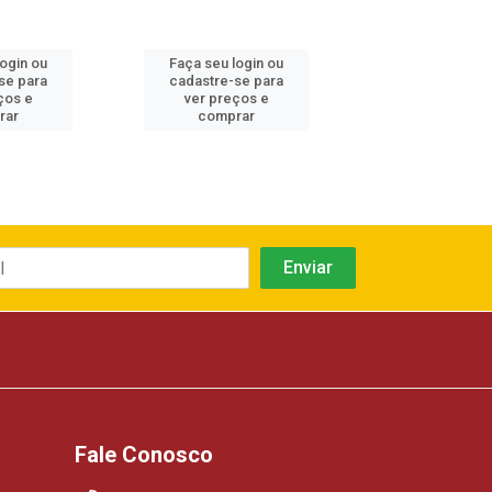
login ou
Faça seu login ou
Faça seu log
se para
cadastre-se para
cadastre-se 
ços e
ver preços e
ver preços
rar
comprar
comprar
Fale Conosco