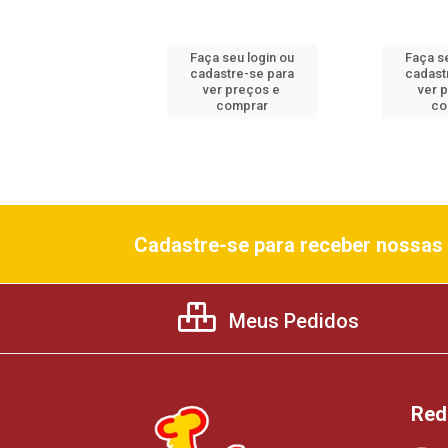
 seu login ou
Faça seu login ou
Faça se
astre-se para
cadastre-se para
cadast
er preços e
ver preços e
ver 
comprar
comprar
co
Cadastre-se para receber nossas 
Meus Pedidos
Red