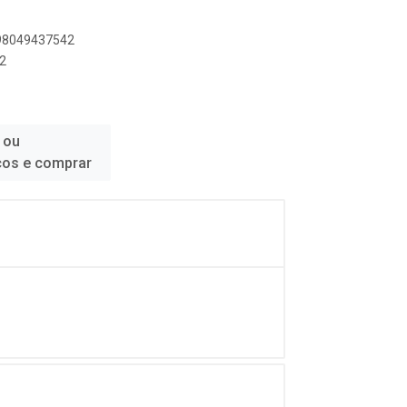
898049437542
2
 ou
ços e comprar