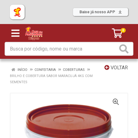
Baixe já nosso APP
0
VOLTAR
INÍCIO
CONFEITARIA
COBERTURAS
BRILHO E COBERTURA SABOR MARACUJÁ 4KG COM
SEMENTES