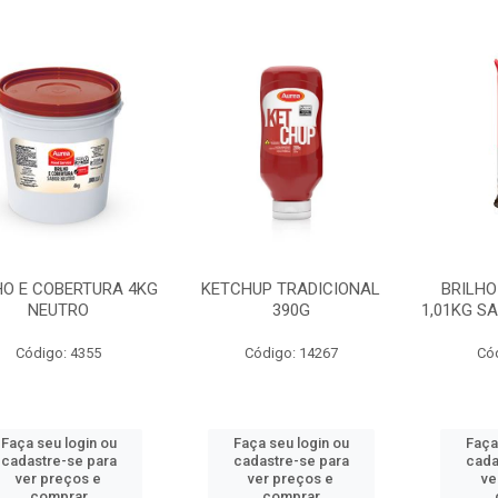
HO E COBERTURA 4KG
KETCHUP TRADICIONAL
BRILHO
NEUTRO
390G
1,01KG S
Código: 4355
Código: 14267
Có
Faça seu login ou
Faça seu login ou
Faça
cadastre-se para
cadastre-se para
cada
ver preços e
ver preços e
ve
comprar
comprar