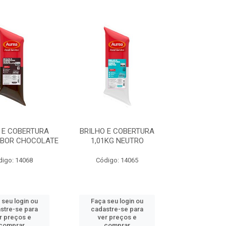
 E COBERTURA
BRILHO E COBERTURA
ABOR CHOCOLATE
1,01KG NEUTRO
digo: 14068
Código: 14065
 seu login ou
Faça seu login ou
stre-se para
cadastre-se para
r preços e
ver preços e
comprar
comprar