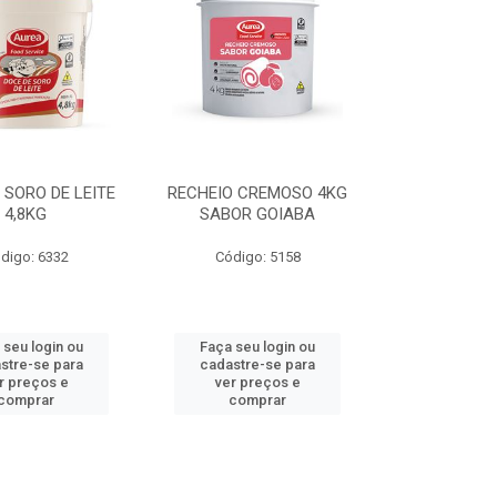
 SORO DE LEITE
RECHEIO CREMOSO 4KG
4,8KG
SABOR GOIABA
digo: 6332
Código: 5158
 seu login ou
Faça seu login ou
stre-se para
cadastre-se para
r preços e
ver preços e
comprar
comprar