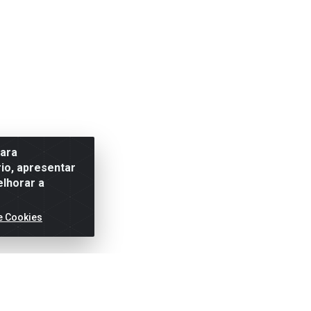
para
io, apresentar
elhorar a
e Cookies