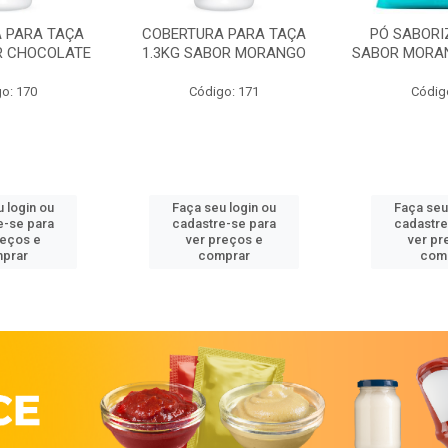
 PARA TAÇA
COBERTURA PARA TAÇA
PÓ SABORI
R CHOCOLATE
1.3KG SABOR MORANGO
SABOR MORA
o: 170
Código: 171
Códig
 login ou
Faça seu login ou
Faça seu
e-se para
cadastre-se para
cadastre
reços e
ver preços e
ver pr
prar
comprar
com