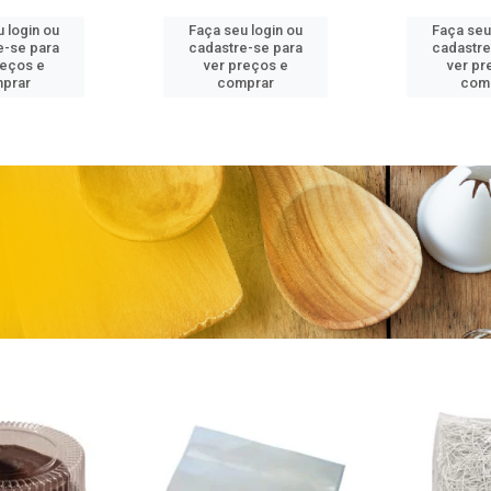
 login ou
Faça seu login ou
Faça seu
e-se para
cadastre-se para
cadastre
reços e
ver preços e
ver pr
prar
comprar
com