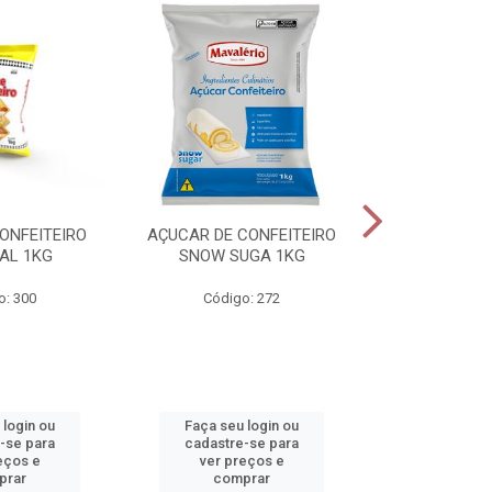
ONFEITEIRO
AÇUCAR DE CONFEITEIRO
CHOCOLATE E
AL 1KG
SNOW SUGA 1KG
1K
o: 300
Código: 272
Código
 login ou
Faça seu login ou
Faça seu 
-se para
cadastre-se para
cadastre
eços e
ver preços e
ver pr
prar
comprar
comp