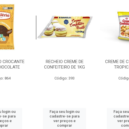
O CROCANTE
RECHEIO CREME DE
CREME DE C
CHOCOLATE
CONFEITEIRO DE 1KG
TROPIC
o: 864
Código: 393
Códig
 login ou
Faça seu login ou
Faça seu
e-se para
cadastre-se para
cadastre
reços e
ver preços e
ver pr
prar
comprar
com