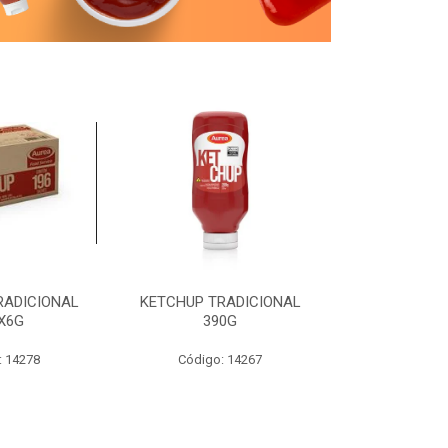
RADICIONAL
KETCHUP TRADICIONAL
MOSTARDA T
X6G
390G
19
: 14278
Código: 14267
Código: