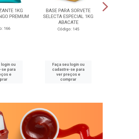
ZANTE 1KG
BASE PARA SORVETE
SELECTA TR
NGO PREMIUM
SELECTA ESPECIAL 1KG
GRAV
ABACATE
o: 166
Código
Código: 145
 login ou
Faça seu login ou
Faça seu 
-se para
cadastre-se para
cadastre
eços e
ver preços e
ver pr
prar
comprar
comp