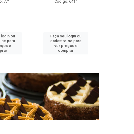
o: 771
Código: 6414
Códig
 login ou
Faça seu login ou
Faça seu 
-se para
cadastre-se para
cadastre
eços e
ver preços e
ver pr
prar
comprar
comp