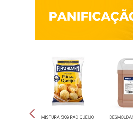
QUÍMICO 1KG
MISTURA 5KG PAO QUEIJO
DESMOLDAN
CULES