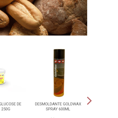
GLUCOSE DE
DESMOLDANTE GOLDWAX
PADEIRO PAS
 250G
SPRAY 600ML