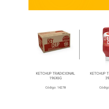
TRADICIONAL
KETCHUP TRADICIONAL
KETCHUP T
90G
196X6G
3
o: 14269
Código: 14278
Código