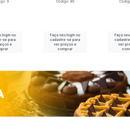
go: 9
Código: 85
Códig
 login ou
Faça seu login ou
Faça seu
e-se para
cadastre-se para
cadastre
reços e
ver preços e
ver pr
prar
comprar
com