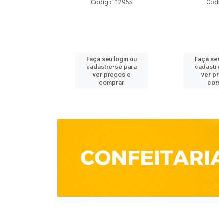
o: 3861
Código: 12955
Códi
u login ou
Faça seu login ou
Faça seu
e-se para
cadastre-se para
cadastr
reços e
ver preços e
ver p
mprar
comprar
com