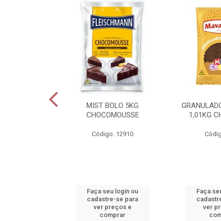
NTILLY PRIME
MIST BOLO 5KG
GRANULAD
1L
CHOCOMOUSSE
1,01KG 
o: 14055
Código: 12910
Códig
u login ou
Faça seu login ou
Faça seu
e-se para
cadastre-se para
cadastr
reços e
ver preços e
ver p
mprar
comprar
com