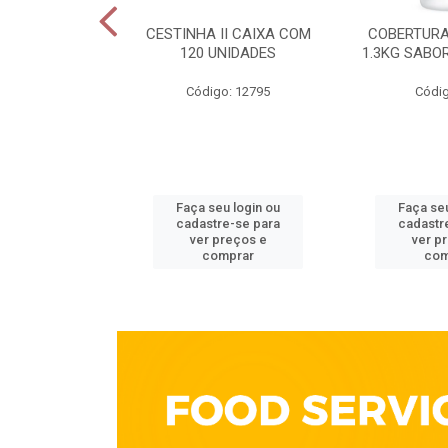
ELECTA 200G
CESTINHA II CAIXA COM
COBERTURA
OTE
120 UNIDADES
1.3KG SABO
go: 213
Código: 12795
Códig
u login ou
Faça seu login ou
Faça seu
e-se para
cadastre-se para
cadastr
reços e
ver preços e
ver p
mprar
comprar
com