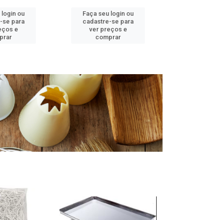
 login ou
Faça seu login ou
Faça seu 
-se para
cadastre-se para
cadastre
eços e
ver preços e
ver pr
prar
comprar
comp