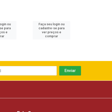
login ou
Faça seu login ou
Faça seu log
se para
cadastre-se para
cadastre-se 
ços e
ver preços e
ver preços
rar
comprar
comprar