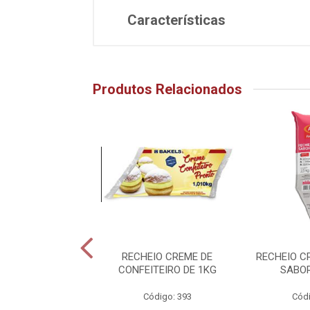
Características
Produtos Relacionados
O TRADICIONAL
RECHEIO CREME DE
RECHEIO C
OLATE DE 1KG
CONFEITEIRO DE 1KG
SABO
ódigo: 391
Código: 393
Códi