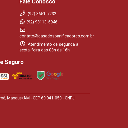
Fale Conosco
(92) 3651-7232
(92) 98113-6946
contato@casadospanificadores.com.br
Atendimento de segunda a
sexta-feira das 08h às 16h
te Seguro
arumã, Manaus/AM - CEP 69.041-050 - CNPJ