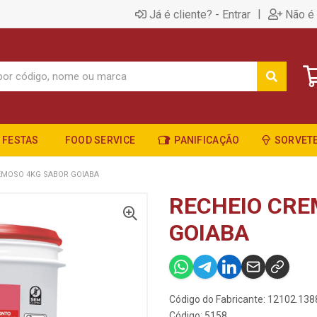
|
Já é cliente? - Entrar
Não é 
FESTAS
FOOD SERVICE
PANIFICAÇÃO
SORVETE
EMOSO 4KG SABOR GOIABA
RECHEIO CRE
GOIABA
Código do Fabricante: 12102.138
Código: 5158