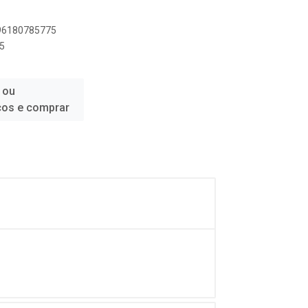
896180785775
5
 ou
ços e comprar