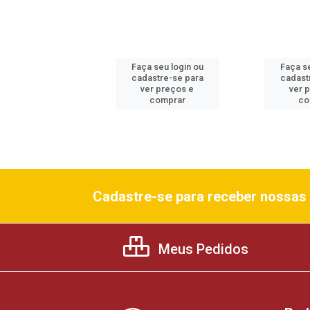
 seu login ou
Faça seu login ou
Faça se
astre-se para
cadastre-se para
cadast
er preços e
ver preços e
ver 
comprar
comprar
co
Cadastre-se para receber nossas 
Meus Pedidos