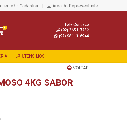
|
cliente? - Cadastrar
Área do Representante
Fale Conosco
0
(92) 3651-7232
(92) 98113-6946
RIA
UTENSÍLIOS
VOLTAR
MOSO 4KG SABOR
8