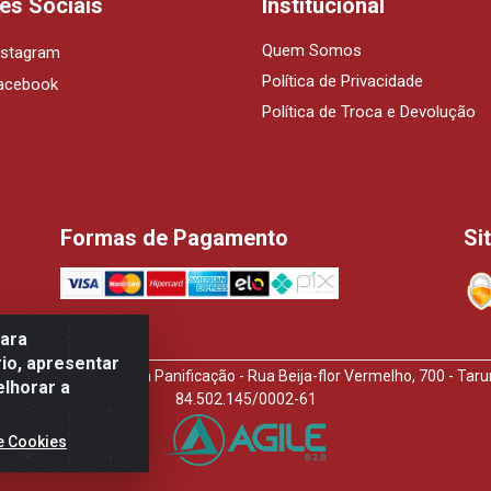
es Sociais
Institucional
Quem Somos
nstagram
Política de Privacidade
acebook
Política de Troca e Devolução
Formas de Pagamento
Si
para
io, apresentar
idora de Produtos Para Panificação - Rua Beija-flor Vermelho, 700 - T
elhorar a
84.502.145/0002-61
e Cookies